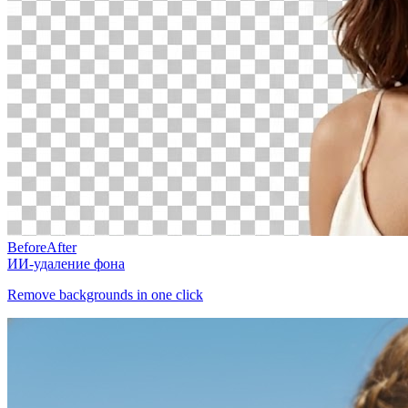
Before
After
ИИ-удаление фона
Remove backgrounds in one click