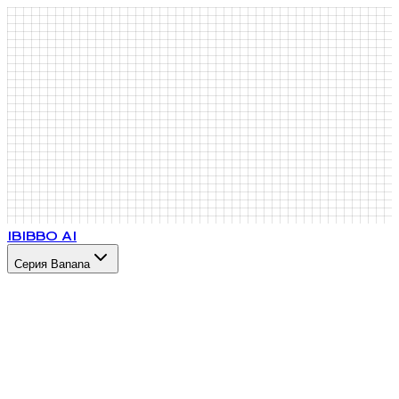
IB
IBBO AI
Серия Banana