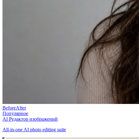
Before
After
Популярное
AI Редактор изображений
All-in-one AI photo editing suite