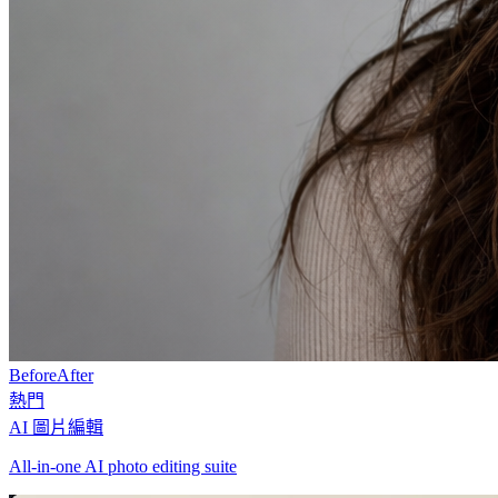
Before
After
熱門
AI 圖片編輯
All-in-one AI photo editing suite