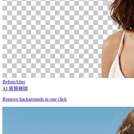
Before
After
AI 背景移除
Remove backgrounds in one click