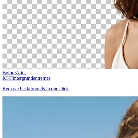
Before
After
KI-Hintergrundentferner
Remove backgrounds in one click