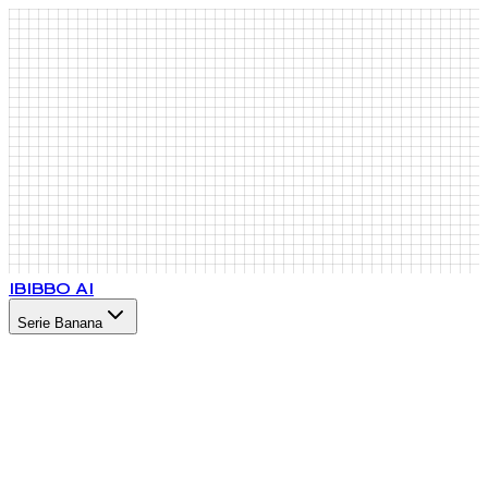
IB
IBBO AI
Serie Banana