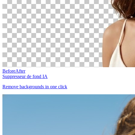
Before
After
Suppresseur de fond IA
Remove backgrounds in one click