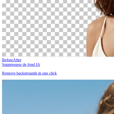
Before
After
Suppresseur de fond IA
Remove backgrounds in one click