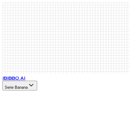
IB
IBBO AI
Serie Banana