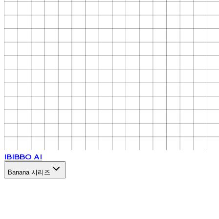
IB
IBBO AI
Banana 시리즈