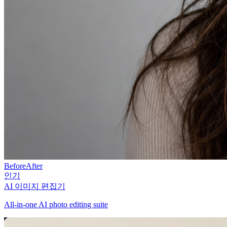
Before
After
인기
AI 이미지 편집기
All-in-one AI photo editing suite