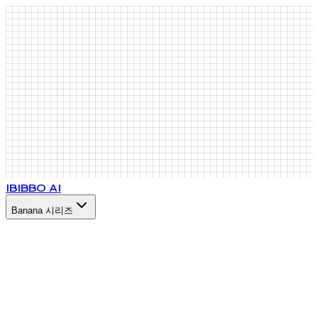
IB
IBBO AI
Banana 시리즈