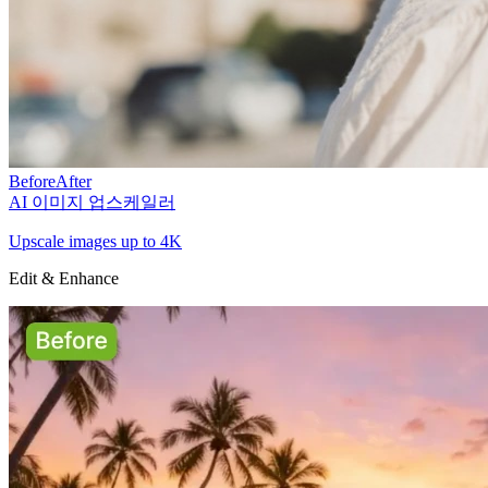
Before
After
AI 이미지 업스케일러
Upscale images up to 4K
Edit & Enhance