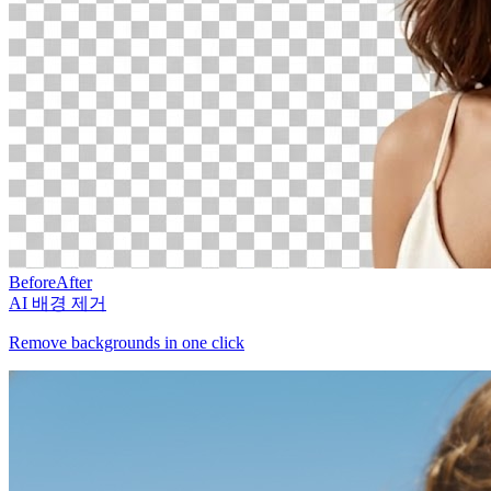
Before
After
AI 배경 제거
Remove backgrounds in one click