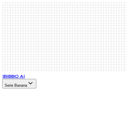
IB
IBBO AI
Serie Banana