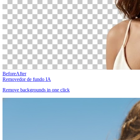
Before
After
Removedor de fundo IA
Remove backgrounds in one click