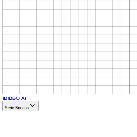
IB
IBBO AI
Serie Banana