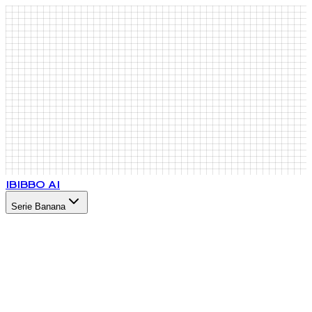
IB
IBBO AI
Serie Banana