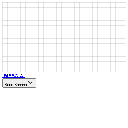
IB
IBBO AI
Serie Banana