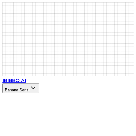
IB
IBBO AI
Banana Serisi