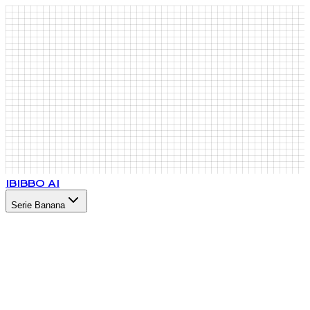
IB
IBBO AI
Serie Banana