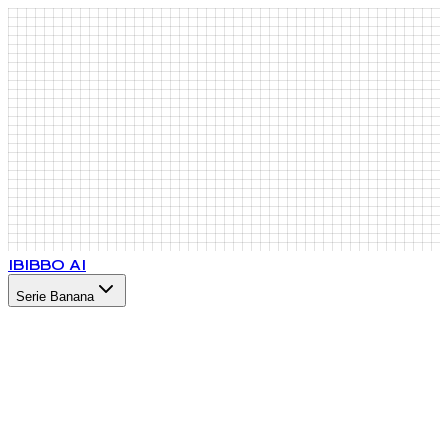
IB
IBBO AI
Serie Banana