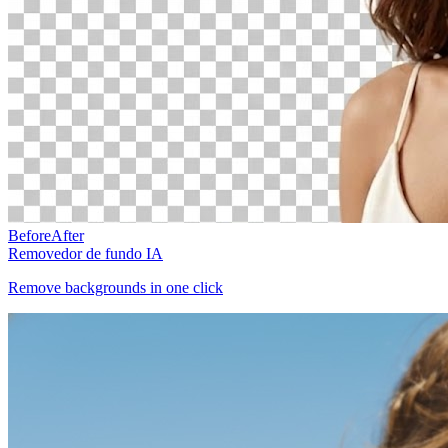
Before
After
Removedor de fundo IA
Remove backgrounds in one click