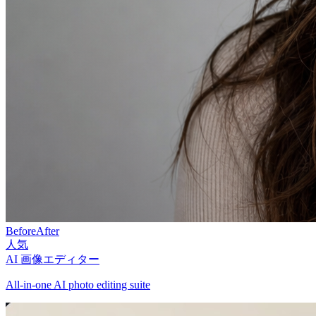
Before
After
人気
AI 画像エディター
All-in-one AI photo editing suite