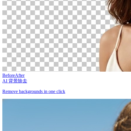
Before
After
AI 背景除去
Remove backgrounds in one click