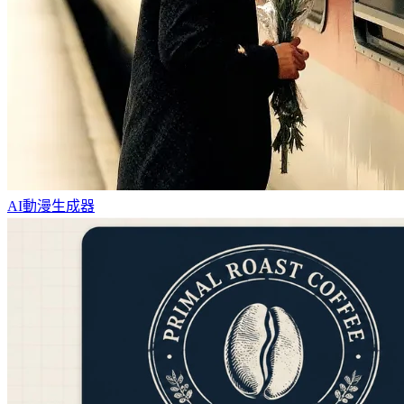
AI動漫生成器