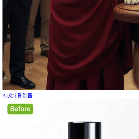
AI文字刪除器