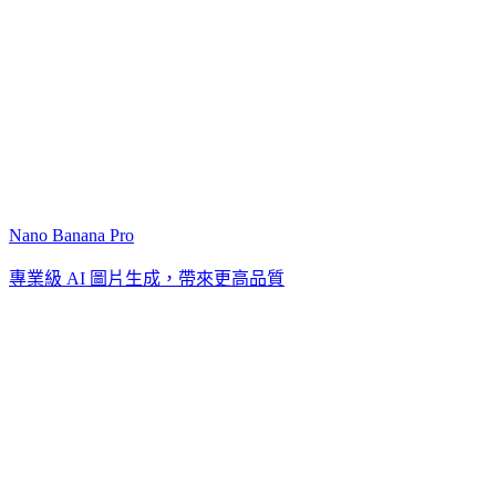
Nano Banana Pro
專業級 AI 圖片生成，帶來更高品質