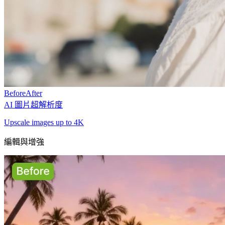
Before
After
AI 圖片超解析度
Upscale images up to 4K
編輯與增強