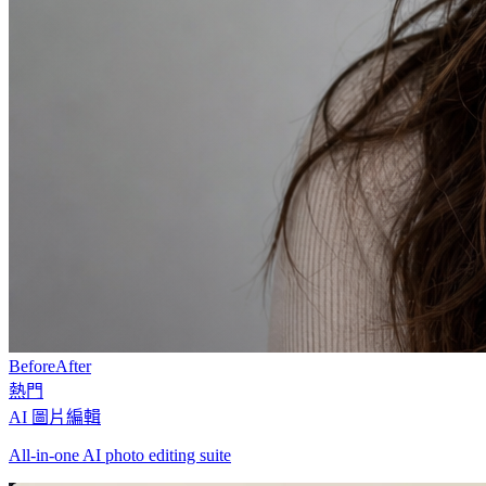
Before
After
熱門
AI 圖片編輯
All-in-one AI photo editing suite