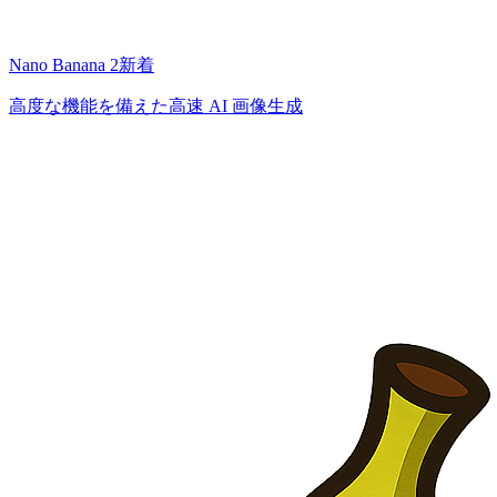
Nano Banana 2
新着
高度な機能を備えた高速 AI 画像生成