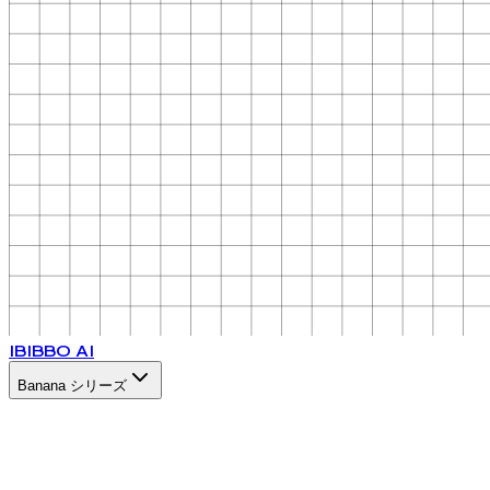
IB
IBBO AI
Banana シリーズ