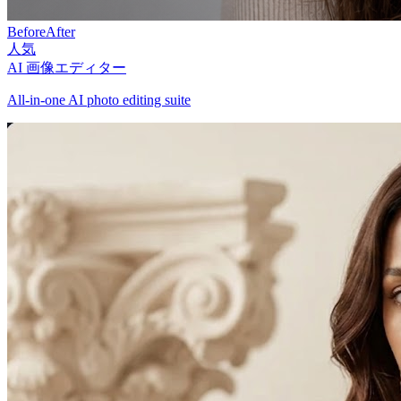
Before
After
人気
AI 画像エディター
All-in-one AI photo editing suite