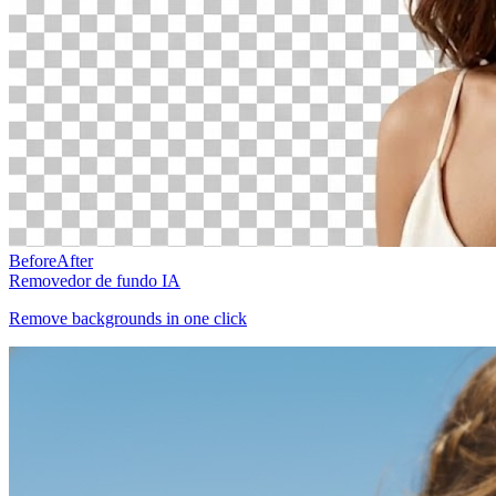
Before
After
Removedor de fundo IA
Remove backgrounds in one click