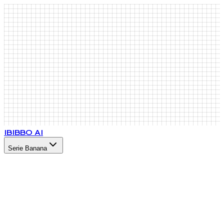
IB
IBBO AI
Serie Banana