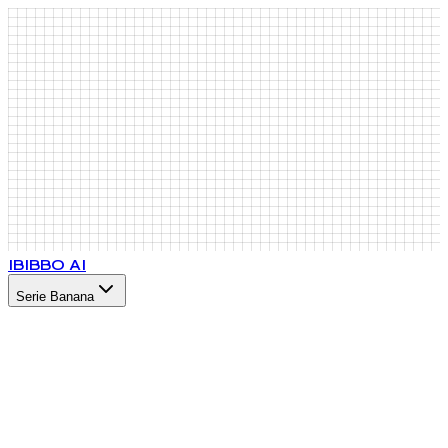
IB
IBBO AI
Serie Banana