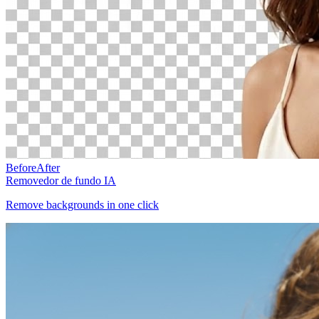
Before
After
Removedor de fundo IA
Remove backgrounds in one click