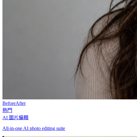
Before
After
熱門
AI 圖片編輯
All-in-one AI photo editing suite