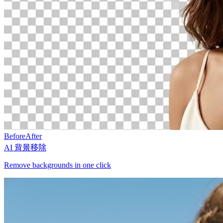
Before
After
AI 背景移除
Remove backgrounds in one click