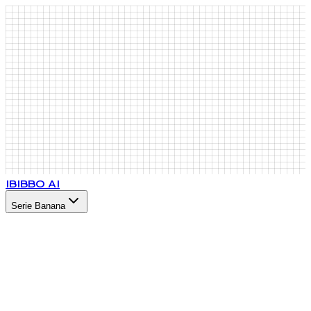
IB
IBBO AI
Serie Banana