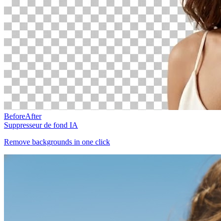
Before
After
Suppresseur de fond IA
Remove backgrounds in one click