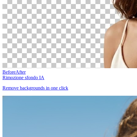
Before
After
Rimozione sfondo IA
Remove backgrounds in one click