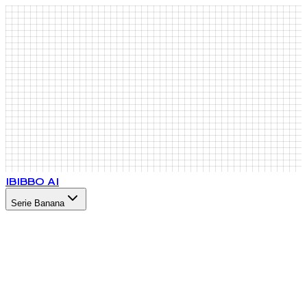
IB
IBBO AI
Serie Banana