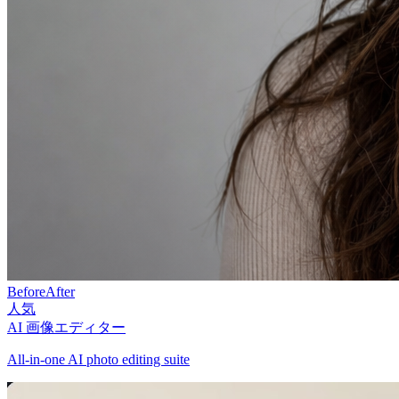
Before
After
人気
AI 画像エディター
All-in-one AI photo editing suite