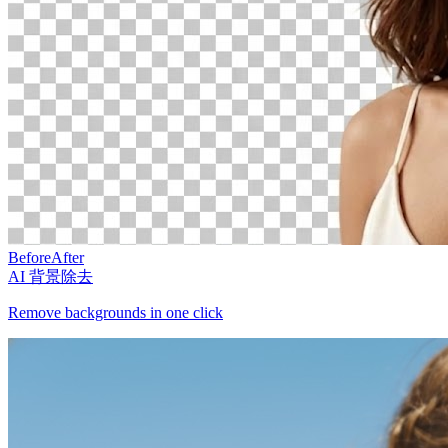
Before
After
AI 背景除去
Remove backgrounds in one click