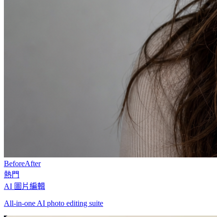
Before
After
熱門
AI 圖片編輯
All-in-one AI photo editing suite