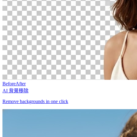
Before
After
AI 背景移除
Remove backgrounds in one click