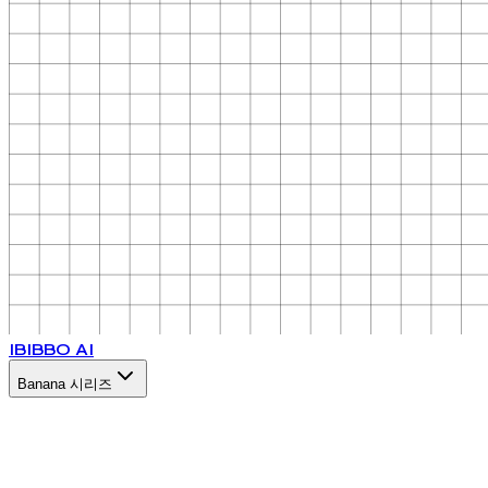
IB
IBBO AI
Banana 시리즈