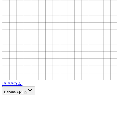
IB
IBBO AI
Banana 시리즈