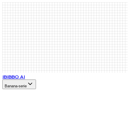
IB
IBBO AI
Banana-serie