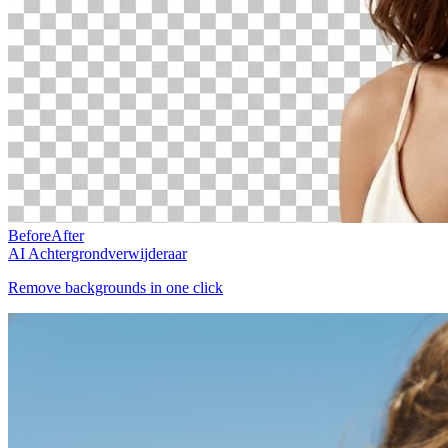
Before
After
AI Achtergrondverwijderaar
Remove backgrounds in one click