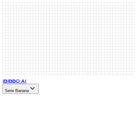
IB
IBBO AI
Serie Banana