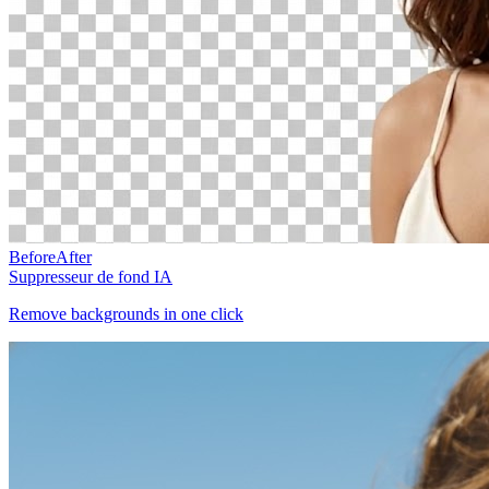
Before
After
Suppresseur de fond IA
Remove backgrounds in one click